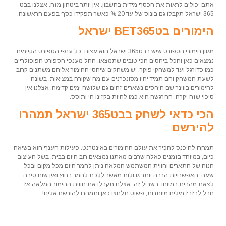
אתם יכולים לראות את הכסף מידית בחשבון. אין יותר ביטחון מזה. אצלנו בבט
365 ישראל תקבלו גם בונוס של עד 20 % כאשר תפקידו כסף בפעם הראשונה.
הימורים בטBET365 ישראל
מגוון הימורי הספורט שיש בבט365 ישראל הוא עצום. כל ענפי הספורט הקיימים
נמצאים כאן והכל ביחסים הכי טובים שתמצאו. החל מענפי הספורט הפופולריים
כמו כדורגל ועד למשחקי פוקר. יש משחקים שיחסי ההימור אליהם משתנים קרוב
לשעת המשחק והם תמיד יהיו מסונכרנים עם מה שקורה במציאות. בשונה
להימורים בווינר שם היחסים נשארים זהים גם שלושה ימים קדימה, אצלנו אין
סיכוי שזה יקרה. ההרגשה היא כמו להיות בקזינו חי ותוסס.
הכי כדאי לשחק בבט365 ישראל תמהרו
להירשם
תמהרו להיכנס להכיר את עולם ההימורים באינטרנט. פעילות הענף הוא בשיאה
כיום, במיוחד בזמנים כאלה שרבים מאתנו נמצאים רוב היום בבית. בשל העיצוב
הנוח של התארים וחווית המשתמש המלאה ניתן להמר היום מכל מקום ובכל
שעה. האפשרויות הרבה יותר גדולות מאשר ללכת להמר בחוץ ואין שום סיבה
לצאת מהבית במיוחד בשביל זה. אצלנו תקבלו את חווית ההימור המלאה אז
חבל לבזבז מילים מיותרות, פשוט תלחצו כאן ותמהרו להירשם אלינו!