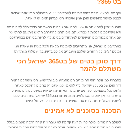
בט 365?
איך ניתן למצוא סוכני בטים אמינים לאתר בט 365? הפעולה הראשונה שכדאי
לבצע כאשר מחפשים סוכן אמין ואיכותי היא לבדוק האם יש לו אתר.
סוכנים שאין להם אתר או שאין להם שום נוכחות ברשת הם בדרך כלל לא אמינים
ולא משתלמים לנסות לעבוד איתם. אם תרצו להתרחב הראש ניתן גם להתייעץ
עם אחרים בפורומים המיועדים למתהדרים בטים, כדי להיות בטוחים בבחירתכם.
באתר בטים ישראל, אנו מתחייבים לאמינות מלאה ולכל בעיה או שאלה אנו
זמינים 24/7. כל הרווחים שלכם מועברים אליכם בדיוק, בלי עמלות מיותרות!
דרך סוכן בטים של בט365 ישראל הכי
משתלם להמר
בחברות כמו ווינר יחסי ההימורים הם מהגרועים ביותר שיש. הכי משתלם להמר
דרך סוכן של בט365 ישראל וכדי להאמין לנו אתם רק צריכים להיכנס לאתר
ולהסתכל בעצמכם. לעיתים קרובים יחסי ההימורים יהיו כמעט כפולים מהיחס
שיש בווינר. אין יחסים משתלמים מזה. אנחנו בבט365 ישראל מתחייבים לכם
ליחסים מעולים ותת לכם את הטיפים הכי טובים בכל רגע של הימור.
הסכנה בסוכנים לא אמינים
לעולם ההימורים יכולה להיות דעה קדומה לא טובה וזה קורה הרבה פעמים בגלל
סוכנים לא טובים מספיק או לא אמינים. ישנם כאלה גם שלוקחים עמלות גבוהות