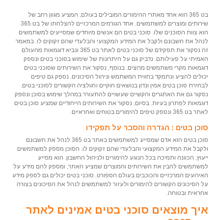
בט 365 הוא אחד מאתרי ההימורים המובילים בעולם, המציע מגוון רחב של
שירותים ומוצרים למשתמשים. אחד הגורמים המרכזיים להצלחתו של בט 365
הוא צוות הסוכנים שלו. סוכני בטים הם אנשים מיוחדים שמסייעים למשתמשים
לנהל את חשבונם ולקבל את המידע המקצועי והבלעדי שהם זקוקים לו. במאמר
זה נסקור את תפקידם של סוכני בטים לאתר בט 365 ונביא דוגמאות מהעולם
האמיתי על פעילותם. נדביק גם על היתרונות של שימוש בסוכני בטים ונספק
דוגמאות מקרי משתמשים מרוצים. בנוסף, נסקור את השירותים שסוכני בטים
יכולים להציע ונתמקד בחווית המשתמש וניהול הסיכונים. נספק גם טיפים
לבחירת סוכן בטים אמין ונדון בנושאים חוקיים ורגולציה הקשורים לסוכני בטים.
נסקור גם את האתגרים והקשיים שעשויים להתעורר במהלך שימוש בסוכן ונספק
דוגמאות לפתרון בעיות. בסיום, נסקור את השירותים הייחודיים שמציע סוכן בטים
לאתר בט 365 ונספק טיפים להימורים בטוחים ואחראיים.
סוכן בטים : הגדרה והסבר על תפקידו
סוכן בטים הוא אדם שמסייע למשתמשים באתר בט 365 לנהל את חשבונם
ולקבל את המידע המקצועי והבלעדי שהם זקוקים לו. הסוכן מספק למשתמשים
ייעוץ, הכוונה ותמיכה בכל הנוגע להימורים ולניהול החשבון. הוא מסייע
למשתמשים להבין את השירותים והמוצרים שמציע האתר, ומספק להם מידע על
האירועים המרכזיים והכוכבים בעולם הספורט. סוכני בטים יכולים גם לספק מידע
על הסיכונים הקשורים להימורים ולעזור למשתמשים לנהל את הסיכונים בצורה
אחראית ובטוחה.
איך מוצאים סוכני בטים אמינים לאתר