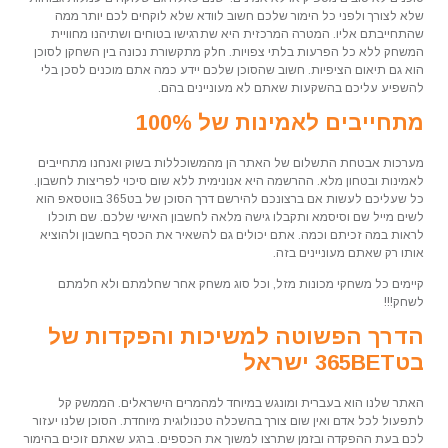
שלא לצורך ולפני כל הימור שלכם חשוב לוודא שלא לוקחים לכם יותר ממה
שהתחייבתם אליו. המטרה המרכזית היא שתרגישו בטוחים ושתיהנו מחוויית
המשחק ללא כל הפרעות בלתי צפויות. חלק מתקשורת נכונה בין השחקן לסוכן
הוא גם תיאום הציפיות. חשוב שהסוכן שלכם יידע כמה אתם מוכנים לסכן בלי
להשפיע עליכם בהשקעות שאתם לא מעוניינים בהם.
מתחייבים לאמינות של 100%
מערכות אבטחת התשלום של האתר הן מהמשוכללות בשוק ואנחנו מתחייבים
לאמינות ובטחון מלא. ההרשמה היא אנונימית ללא שום סיכוי לפריצות לחשבון.
כל שעליכם לעשות אם ברצונכם להירשם דרך הסוכן של בט365 בווטסאפ הוא
לשים מייל שם וסיסמא ותקבלו גישה מלאה לחשבון האישי שלכם. שם תוכלו
לראות במה זכיתם וכמה. אתם יכולים גם להשאיר את הכסף בחשבון ולהוציא
אותו רק שאתם מעוניינים בזה.
קיימים כל משחקי מכונות מזל, וכל סוג משחק אחר שחלמתם ולא חלמתם
לשחק!!!
הדרך הפשוטה למשיכות והפקדות של
בט365BET ישראל
האתר שלנו הוא בעברית ומונגש במיוחד למהמרים הישראלים. הממשק קל
לתפעול לכל אדם ואין שום צורך בהשכלה טכנולוגית מיוחדת. הסוכן שלנו יעזור
לכם בעת ההפקדה ובזמן שתרצו למשוך את הכספים. ברגע שאתם זוכים בהימור