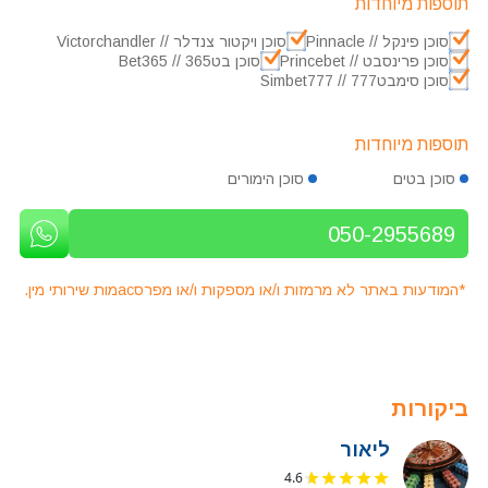
תוספות מיוחדות
סוכן פינקל // Pinnacle
סוכן ויקטור צנדלר // Victorchandler
סוכן פרינסבט // Princebet
סוכן בט365 // Bet365
סוכן סימבט777 // Simbet777
תוספות מיוחדות
סוכן בטים
סוכן הימורים
050-2955689
*המודעות באתר לא מרמזות ו/או מספקות ו/או מפרסacמות שירותי מין.
ביקורות
ליאור
4.6