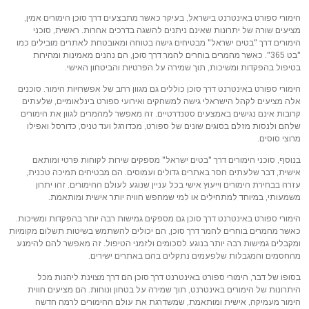
הימורי ספורט באינטרנט בישראל, בעיקר כאשר מתבצעים דרך סוכן הימורים אמין,
מציעים שורה של יתרונות שאינם ניתנים להשגה בדרכים אחרות. ראשית, סוכני
הימורים דרך "בטים ישראל" מבטיחים גישה בטוחה ומאובטחת לאתרים מובילים כמו
"בט 365". כאשר מהמרים בוחרים להמר דרך סוכן, הם נהנים מאמינות ומהירות
בטיפול בהפקדות ומשיכות, תוך שמירה על הפרטיות והביטחון האישי.
הימורי ספורט באינטרנט דרך סוכן כוללים גם מגוון רחב של אפשרויות הימור. סוכנים
אלה מציעים לקהל הישראלי גישה למשחקים ואירועי ספורט בינלאומיים, שלעתים
קרובות אינם נגישים באמצעים סטנדרטיים. זה מאפשר למהמרים לגוון את הימורים
שלהם ולנסות מזלם בסוגים שונים של ספורט, מכדורגל ועד טניס, כדורסל ואפילו
מרוצי סוסים.
בנוסף, סוכני הימורים דרך "בטים ישראל" מספקים שירות לקוחות פרטי ומותאם
אישית, דבר שלעתים חסר באתרים גדולים ועמוסים. הם מבטיחים תמיכה טכנית,
עזרה בבחירת הימורים וייעוץ אישי בכל עניין שנוגע לעולם ההימורים. זהו יתרון
משמעותי, במיוחד למתחילים או למי שמחפש חוויה יותר אישית ומותאמת.
הימורי ספורט באינטרנט דרך סוכן גם מספקים גמישות רבה יותר בהפקדות ומשיכות.
כאשר מהמרים בוחרים להמר דרך סוכן, הם יכולים להשתמש בשיטות תשלום מקומיות
ומקבלים גמישות רבה יותר בנוגע לסכומים ולזמני הטיפול. זה מאפשר להם להימנע
מהחסמים והמגבלות שלפעמים נתקלים בהם באתרים ישירים.
בסופו של דבר, הימורי ספורט באינטרנט דרך סוכן הם דרך מצוינת ליהנות מכל
היתרונות של הימורים באינטרנט, תוך שמירה על בטחון ונוחות. הם מציעים חווית
הימור מעמיקה, אישית ומותאמת, שמשדרגת את עולם ההימורים לרמה חדשה