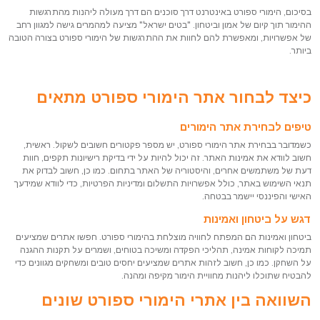
בסיכום, הימורי ספורט באינטרנט דרך סוכנים הם דרך מעולה ליהנות מהתרגשות
ההימור תוך קיום של אמון וביטחון. "בטים ישראל" מציעה למהמרים גישה למגוון רחב
של אפשרויות, ומאפשרת להם לחוות את ההתרגשות של הימורי ספורט בצורה הטובה
ביותר.
כיצד לבחור אתר הימורי ספורט מתאים
טיפים לבחירת אתר הימורים
כשמדובר בבחירת אתר הימורי ספורט, יש מספר פקטורים חשובים לשקול. ראשית,
חשוב לוודא את אמינות האתר. זה יכול להיות על ידי בדיקת רישיונות תקפים, חוות
דעת של משתמשים אחרים, והיסטוריה של האתר בתחום. כמו כן, חשוב לבדוק את
תנאי השימוש באתר, כולל אפשרויות התשלום ומדיניות הפרטיות, כדי לוודא שמידעך
האישי והפיננסי יישמר בבטחה.
דגש על ביטחון ואמינות
ביטחון ואמינות הם המפתח לחוויה מוצלחת בהימורי ספורט. חפשו אתרים שמציעים
תמיכה לקוחות אמינה, תהליכי הפקדה ומשיכה בטוחים, ושמרים על תקנות ההגנה
על השחקן. כמו כן, חשוב לזהות אתרים שמציעים יחסים טובים ומשחקים מגוונים כדי
להבטיח שתוכלו ליהנות מחוויית הימור מקיפה ומהנה.
השוואה בין אתרי הימורי ספורט שונים