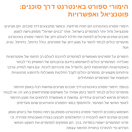
הימורי ספורט באינטרנט דרך סוכנים:
פוטנציאל ואפשרויות
הימורי ספורט באינטרנט הם חוויה מרתקת, וכאשר מתבצעים דרך סוכנים, הם מציעים
פוטנציאל גדול יותר למהמרים בישראל. אתר "בטים ישראל" מספק גישה למגוון
סוכנים אמינים שיכולים לפתוח את הדלת לעולם רחב של הימורי ספורט באינטרנט.
מהמרים יכולים לבחור להמר על מגוון רחב של ספורטים, כולל כדורגל, כדורסל, טניס,
ועוד.
הימורים על ספורטים מאפשרים למהמרים להיכנס לעולם רב תחומי של אסטרטגיות
ואנליזה. המהמרים יכולים להשתמש בידעם ובהבנתם של המשחק כדי לבחור
באסטרטגיות המתאימות להם, ולהגדיל את סיכוייהם לזכות. עם גישה למידע עדכני
וניתוחים מקצועיים, מהמרים יכולים לקבל החלטות מושכלות ולהימנע מהטעויות
הנפוצות של המהמרים המתחילים.
בנוסף, הימורי ספורט באינטרנט דרך סוכנים מציעים גמישות רבה באופן ההימור.
מהמרים יכולים לבחור להמר בזמן אמיתי על משחקים שמתרחשים ברגע זה, או לבנות
הימורים מראש לאירועים עתידיים. גמישות זו מאפשרת להתאים את סגנון ההימור
לאופי האישי של המהמר, ולהתמקד בסוגי הספורט והאירועים שהם מעדיפים.
השימוש בסוכנים להימורי ספורט באינטרנט מספק גם רמה נוספת של ביטחון ואמון.
סוכנים אמינים ידאגו להבטיח כי התשלומים יתבצעו בצורה מאובטחת ומהירה, וכי
פרטי המהמרים יישמרו בסודיות. בכך, הם מספקים למהמרים את השקט הנפשי
הנדרש כדי להתרכז בחוויית ההימור עצמה.