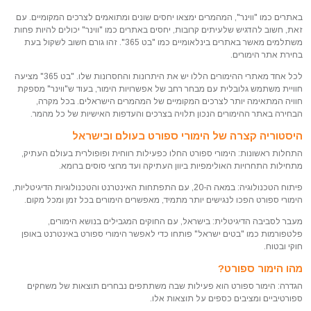
באתרים כמו "ווינר", המהמרים ימצאו יחסים שונים ומתואמים לצרכים המקומיים. עם
זאת, חשוב להדגיש שלעיתים קרובות, יחסים באתרים כמו "ווינר" יכולים להיות פחות
משתלמים מאשר באתרים בינלאומיים כמו "בט 365". זהו גורם חשוב לשקול בעת
בחירת אתר הימורים.
לכל אחד מאתרי ההימורים הללו יש את היתרונות והחסרונות שלו. "בט 365" מציעה
חוויית משתמש גלובלית עם מבחר רחב של אפשרויות הימור, בעוד ש"ווינר" מספקת
חוויה המתאימה יותר לצרכים המקומיים של המהמרים הישראלים. בכל מקרה,
הבחירה באתר ההימורים הנכון תלויה בצרכים והעדפות האישיות של כל מהמר.
היסטוריה קצרה של הימורי ספורט בעולם ובישראל
התחלות ראשונות: הימורי ספורט החלו כפעילות רווחית ופופולרית בעולם העתיק,
מתחילות התחרויות האולימפיות ביוון העתיקה ועד מרוצי סוסים ברומא.
פיתוח הטכנולוגיה: במאה ה-20, עם התפתחות האינטרנט והטכנולוגיות הדיגיטליות,
הימורי ספורט הפכו לנגישים יותר מתמיד, מאפשרים הימורים בכל זמן ומכל מקום.
מעבר לסביבה הדיגיטלית: בישראל, עם החוקים המגבילים בנושא הימורים,
פלטפורמות כמו "בטים ישראל" פותחו כדי לאפשר הימורי ספורט באינטרנט באופן
חוקי ובטוח.
מהו הימור ספורט?
הגדרה: הימור ספורט הוא פעילות שבה משתתפים נבחרים תוצאות של משחקים
ספורטיביים ומציבים כספים על תוצאות אלו.