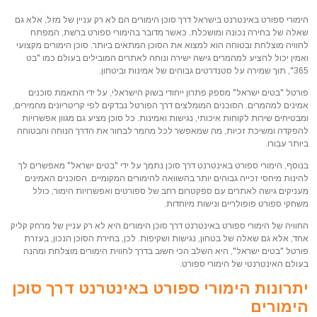
הימורי ספורט באינטרנט בישראל דרך סוכן הימורים הם לא רק עניין של מזל, אלא גם
שאלה של בחירה נכונה ומושכלת. כאשר מדובר בהימורי ספורט ברשת, המפתח
לחוויה מוצלחת ובטוחה הוא למצוא את הסוכן המתאים ביותר. סוכן הימורים מקצועי
ואמין יכול להציע למהמרים גישה ישירה ונוחה לאתרים המובילים בעולם כמו "בט
365", תוך שמירה על סטנדרטים גבוהים של אמינות וביטחון.
פורטל "בטים ישראל" מספק פתרון ייחודי בשוק הישראלי, על ידי התאמת סוכנים
אמינים למהמרים. הסוכנים המומלצים דרך הפורטל נבדקים לפי קריטריונים מחמירים,
ומבטיחים שירות לקוחות איכותי, נגישות ואמינות. כל סוכן מציע גם מגוון אפשרויות
להפקדה ומשיכת זכיות, מה שמאפשר לכל מהמר לבחור את הדרך הנוחה והבטוחה
ביותר עבורו.
בנוסף, הימורי ספורט באינטרנט דרך סוכן נתמך על ידי "בטים ישראל" מאפשרים לך
להינות מיחסי זכייה גבוהים יותר בהשוואה להימורים המקומיים. הסוכנים האמינים
מעניקים גישה לאתרים עם ספקטרום רחב של ספורטים ואפשרויות הימור, כולל
משחקי ספורט פופולריים ונישות מיוחדות.
החוויה של הימורי ספורט באינטרנט דרך סוכן הימורים היא לא רק עניין של מרחק קליק
אחד, אלא גם שאלה של בטחון, נגישות ושקיפות. לכן, בחירת הסוכן הנכון, בעזרת
פורטל "בטים ישראל", היא השלב הכי חשוב בדרך לחווית הימורים מוצלחת ומהנה
בעולם האינטרנטי של הימורי ספורט.
יתרונות הימורי ספורט באינטרנט דרך סוכן
הימורים