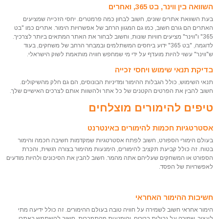
השוואה בין ווינר, בט 365, ואחרים
בעת השוואת אתרים שונים, חשוב לבחון כמה פרמטרים. יחסי הזכייה שמציעים
האתרים הם גורם חשוב, כמו גם המגוון הרחב של אפשרויות הימור. אתרים כמו "בט
365" ו"ווינר" מציעים חוויות שונות, וחשוב לבחור את האתר המתאים ביותר לצרכיך.
לדוגמה, "בט 365" ידוע ביחסים המשתלמים ובמבחר הרחב של משחקים, בעוד
ש"ווינר" עשוי להיות מועדף על ידי מי שמחפש חוויה מותאמת לשוק הישראלי.
בדיקת תנאי שימוש ויחסי זכייה
תנאי השימוש, כולל הגבלות ההימור ומדיניות הבונוסים, הם גם חלק מהשיקולים.
חשוב להבין את הפרטים הקטנים של כל אתר ולהשוות אותם לצרכים האישיים שלך.
טיפים להימורים מוצלחים
אסטרטגיות חכמות להימורים באינטרנט
בעולם הימורי הספורט, חשוב לפתח אסטרטגיות שמקדמות חשיבה חכמה והימור
בטוח. זה כולל קביעת תקציב להימורים, הימנעות מהימור בצורה רגשית, והכרת
הספורט או המשחקים שעליהם אתה מהמר. חשוב להבין את הסיכונים ולהיות מודעים
לאפשרויות של הפסד.
חשיבות ההימור האחראי
הימור אחראי חשוב לשמירה על חוויה טובה בעולם ההימורים. זה כולל ידיעה מתי
לעצור, שמירה על גבולות ברורים, והימנעות מהתמכרות. חשוב להשתמש באתרי