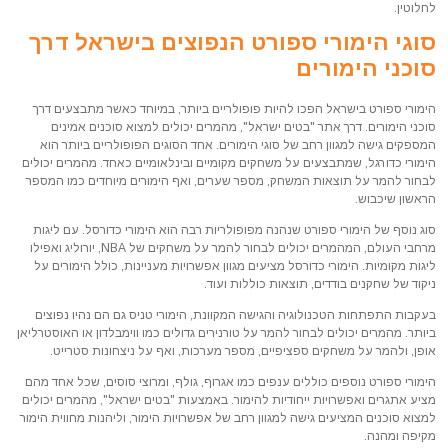
לחלוטין.
סוגי הימורי ספורט הנפוצים בישראל דרך
סוכני הימורים
הימורי ספורט בישראל הפכו להיות פופולריים ביותר, במיוחד כאשר מתבצעים דרך
סוכני הימורים. דרך אתר "בטים ישראל", מהמרים יכולים למצוא סוכנים אמינים
המספקים גישה למגוון רחב של סוגי הימורים. אחד הסוגים הפופולריים ביותר הוא
הימורי כדורגל, שמתבצעים על משחקים מקומיים ובינלאומיים כאחד. מהמרים יכולים
לבחור להמר על תוצאות המשחק, מספר שערים, ואף הימורים מיוחדים כמו המספר
הראשון שיכבוש.
סוג נוסף של הימורי ספורט שנהנה מפופולריות רבה הוא הימורי כדורסל. עם ליגות
מרחבי העולם, המהמרים יכולים לבחור להמר על משחקים של NBA, יורוליג ואפילו
ליגות מקומיות. הימורי כדורסל מציעים מגוון אפשרויות מעניינות, כולל הימורים על
ניקוד של שחקנים בודדים, תוצאות כוללות ועוד.
בעקבות התפתחות הטכנולוגיה והגישה המקוונת, הימורי טניס גם הם נהיו נפוצים
ביותר. מהמרים יכולים לבחור להמר על טורנירים גדולים כמו ווימבלדון או האוסטרליאן
אופן, ולהמר על משחקים ספציפיים, מספר מערכות, ואף על ניצחונות סטרייט.
הימורי ספורט נוספים כוללים ענפים כמו אגרוף, גולף, ומרוצי סוסים, שכל אחד מהם
מציע אתגרים ואפשרויות ייחודיות להימור. באמצעות "בטים ישראל", מהמרים יכולים
למצוא סוכנים המציעים גישה למגוון רחב של אפשרויות הימור, וליהנות מחווית הימור
מקיפה ומהנה.